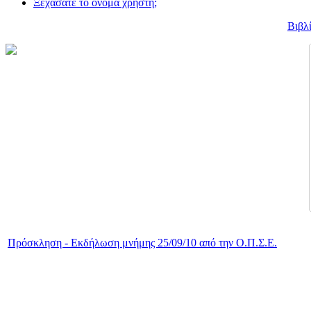
Ξεχάσατε το όνομα χρήστη;
Βιβλ
Πρόσκληση - Εκδήλωση μνήμης 25/09/10 από την Ο.Π.Σ.Ε.